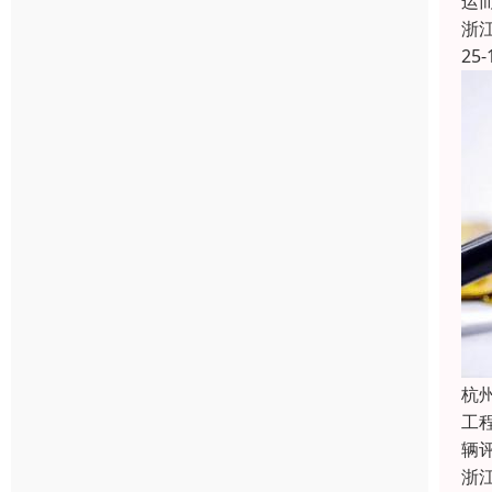
运
浙
25-
杭
工程
辆
浙