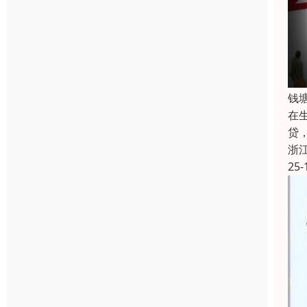
钱
在
贷
浙
25-