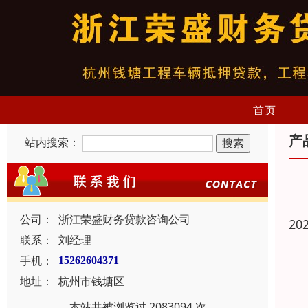
首页
产
站内搜索：
公司：
浙江荣盛财务贷款咨询公司
20
联系：
刘经理
手机：
15262604371
地址：
杭州市钱塘区
本站共被浏览过 2083094 次