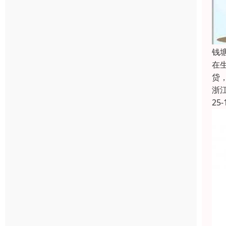
钱
在
贷
浙
25-