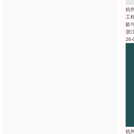
杭
工
龄与
浙
26-
杭