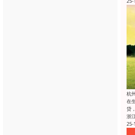
25-
杭
在
贷
浙
25-