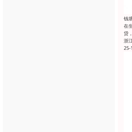
钱
在
贷
浙
25-