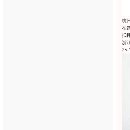
杭
在
抵
浙
25-