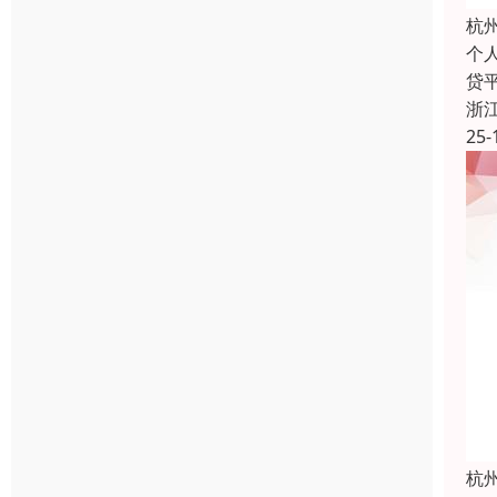
杭
个
贷
浙
25-
杭