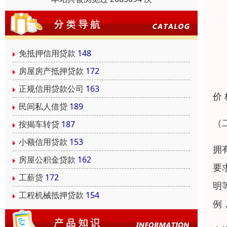
免抵押信用贷款
148
房屋房产抵押贷款
172
正规信用贷款公司
163
价
民间私人借贷
189
（
按揭车转贷
187
小额信用贷款
153
拥
房屋公积金贷款
162
要
工薪贷
172
明
工程机械抵押贷款
154
例