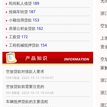
无
民间私人借贷
189
按揭车转贷
187
浙
小额信用贷款
153
空
房屋公积金贷款
162
工薪贷
172
上
工程机械抵押贷款
154
资
空
家
空放贷款对借款人要求
5581阅读 2025-10-15 19:34:07
浙
空放贷款前需要注意的
浙
5314阅读 2025-10-15 19:33:48
车辆抵押贷款的主要流程
浙