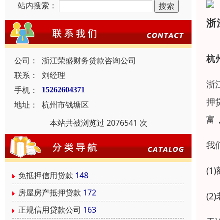
站内搜索：
浙
杭
公司：
浙江荣盛财务贷款咨询公司
联系：
刘经理
浙
手机：
15262604371
押
地址：
杭州市钱塘区
富
本站共被浏览过 2076541 次
我
(
免抵押信用贷款
148
房屋房产抵押贷款
172
(
正规信用贷款公司
163